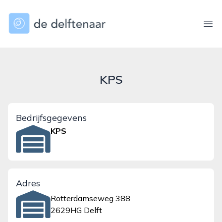
dedelftenaar.nl
Ope
KPS
Bedrijfsgegevens
KPS
Adres
Rotterdamseweg 388
2629HG Delft