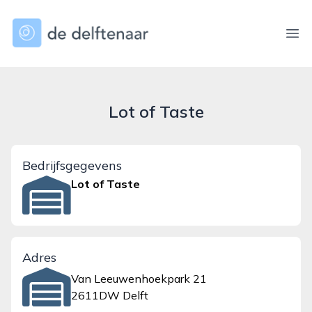
dedelftenaar.nl
Ope
Lot of Taste
Bedrijfsgegevens
Lot of Taste
Adres
Van Leeuwenhoekpark 21
2611DW Delft