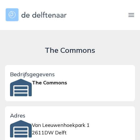
dedelftenaar.nl
Ope
The Commons
Bedrijfsgegevens
The Commons
Adres
Van Leeuwenhoekpark 1
2611DW Delft