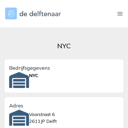
dedelftenaar.nl
Ope
NYC
Bedrijfsgegevens
NYC
Adres
Voorstraat 6
2611JP Delft