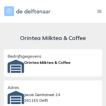
dedelftenaar.nl
Ope
Orintea Milktea & Coffee
Bedrijfsgegevens
Orintea Milktea & Coffee
Adres
Jacob Gerritstraat 24
2611ES Delft