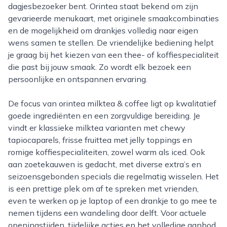
dagjesbezoeker bent. Orintea staat bekend om zijn
gevarieerde menukaart, met originele smaakcombinaties
en de mogelijkheid om drankjes volledig naar eigen
wens samen te stellen. De vriendelijke bediening helpt
je graag bij het kiezen van een thee- of koffiespecialiteit
die past bij jouw smaak. Zo wordt elk bezoek een
persoonlijke en ontspannen ervaring.
De focus van orintea milktea & coffee ligt op kwalitatief
goede ingrediënten en een zorgvuldige bereiding. Je
vindt er klassieke milktea varianten met chewy
tapiocaparels, frisse fruittea met jelly toppings en
romige koffiespecialiteiten, zowel warm als iced. Ook
aan zoetekauwen is gedacht, met diverse extra’s en
seizoensgebonden specials die regelmatig wisselen. Het
is een prettige plek om af te spreken met vrienden,
even te werken op je laptop of een drankje to go mee te
nemen tijdens een wandeling door delft. Voor actuele
openingstijden, tijdelijke acties en het volledige aanbod