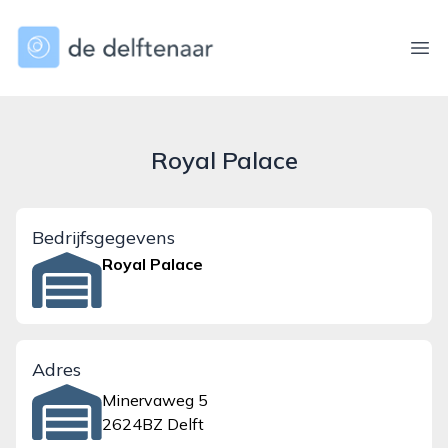
dedelftenaar.nl
Ope
Royal Palace
Bedrijfsgegevens
Royal Palace
Adres
Minervaweg 5
2624BZ Delft