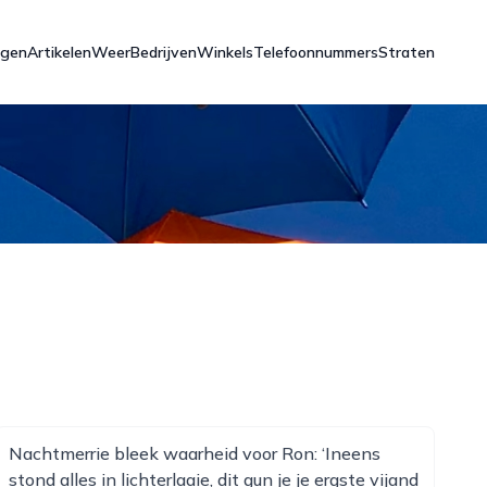
ngen
Artikelen
Weer
Bedrijven
Winkels
Telefoonnummers
Straten
Nachtmerrie bleek waarheid voor Ron: ‘Ineens
stond alles in lichterlaaie, dit gun je je ergste vijand