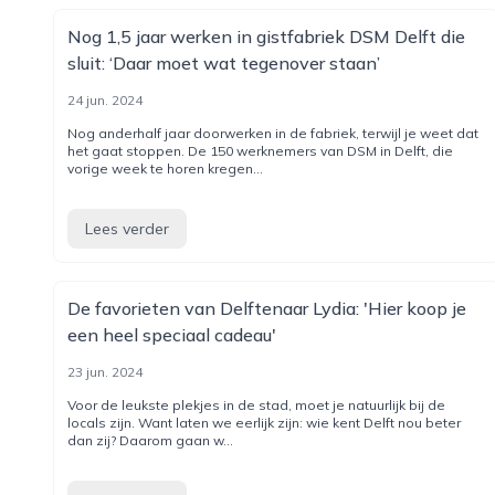
Nog 1,5 jaar werken in gistfabriek DSM Delft die
sluit: ‘Daar moet wat tegenover staan’
24 jun. 2024
Nog anderhalf jaar doorwerken in de fabriek, terwijl je weet dat
het gaat stoppen. De 150 werknemers van DSM in Delft, die
vorige week te horen kregen...
Lees verder
De favorieten van Delftenaar Lydia: 'Hier koop je
een heel speciaal cadeau'
23 jun. 2024
Voor de leukste plekjes in de stad, moet je natuurlijk bij de
locals zijn. Want laten we eerlijk zijn: wie kent Delft nou beter
dan zij? Daarom gaan w...