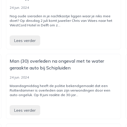
24 jun. 2024
Nog oude sieraden in je nachtkastje liggen waar je niks mee
doet? Op dinsdag 2 juli komt juwelier Chris van Waes naar het
WestCord Hotel in Delft om z...
Lees verder
Man (30) overleden na ongeval met te water
geraakte auto bij Schipluiden
24 jun. 2024
Maandagmiddag heeft de politie bekendgemaakt dat een
Rotterdammer is overleden aan zijn verwondingen door een
auto-ongeluk. Op 8 juni raakte de 30-jar...
Lees verder