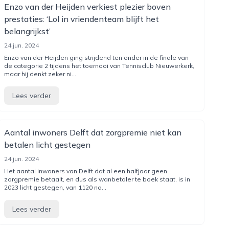
Enzo van der Heijden verkiest plezier boven
prestaties: ‘Lol in vriendenteam blijft het
belangrijkst’
24 jun. 2024
Enzo van der Heijden ging strijdend ten onder in de finale van
de categorie 2 tijdens het toernooi van Tennisclub Nieuwerkerk,
maar hij denkt zeker ni...
Lees verder
Aantal inwoners Delft dat zorgpremie niet kan
betalen licht gestegen
24 jun. 2024
Het aantal inwoners van Delft dat al een halfjaar geen
zorgpremie betaalt, en dus als wanbetaler te boek staat, is in
2023 licht gestegen, van 1120 na...
Lees verder