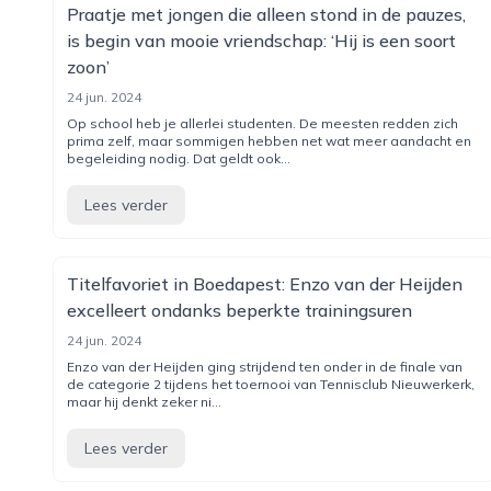
Praatje met jongen die alleen stond in de pauzes,
is begin van mooie vriendschap: ‘Hij is een soort
zoon’
24 jun. 2024
Op school heb je allerlei studenten. De meesten redden zich
prima zelf, maar sommigen hebben net wat meer aandacht en
begeleiding nodig. Dat geldt ook...
Lees verder
Titelfavoriet in Boedapest: Enzo van der Heijden
excelleert ondanks beperkte trainingsuren
24 jun. 2024
Enzo van der Heijden ging strijdend ten onder in de finale van
de categorie 2 tijdens het toernooi van Tennisclub Nieuwerkerk,
maar hij denkt zeker ni...
Lees verder