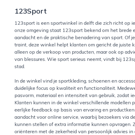
123Sport
123sport is een sportwinkel in delft die zich richt op iedereen die actief en gezond wil bewegen. In
onze omgeving staat 123sport bekend om het brede en
aandacht en de praktische benadering van sport. Of je 
traint, deze winkel helpt klanten om gericht de juiste 
alleen op de verkoop van producten, maar ook op adv
van blessures. Wie sport serieus neemt, vindt bij 123s
stad.
In de winkel vind je sportkleding, schoenen en accessoires voor uiteenlopende sporten, met een
duidelijke focus op kwaliteit en functionaliteit. Med
pasvorm, materiaal en intensiteit van gebruik, zodat ie
Klanten kunnen in de winkel verschillende modellen pr
eerlijke feedback op basis van ervaring en productkenn
aandacht voor online service, waarbij bezoekers via 
kunnen stellen of extra informatie kunnen opvragen.
oriënteren met de zekerheid van persoonlijk advies in 