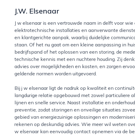
J.W. Elsenaar
J w elsenaar is een vertrouwde naam in delft voor wie op zoek is naar vakmanschap in
elektrotechnische installaties en aanverwante dienst
en klantgerichte aanpak, waarbij duidelijke communica
staan. Of het nu gaat om een kleine aanpassing in huis
bedrijfspand of het oplossen van een storing, de med
technische kennis met een nuchtere houding. Zij den
advies over mogelijkheden en kosten, en zorgen ervoor
geldende normen worden uitgevoerd.
Bij j w elsenaar ligt de nadruk op kwaliteit en continuïteit. Het bedrijf heeft in de regio delft een
langdurige relatie opgebouwd met zowel particuliere al
lijnen en snelle service. Naast installatie en onderho
preventie, zodat storingen en onveilige situaties zov
gebied van energiezuinige oplossingen en moderniseri
rekenen op deskundig advies. Wie meer wil weten over
w elsenaar kan eenvoudig contact opnemen via de be