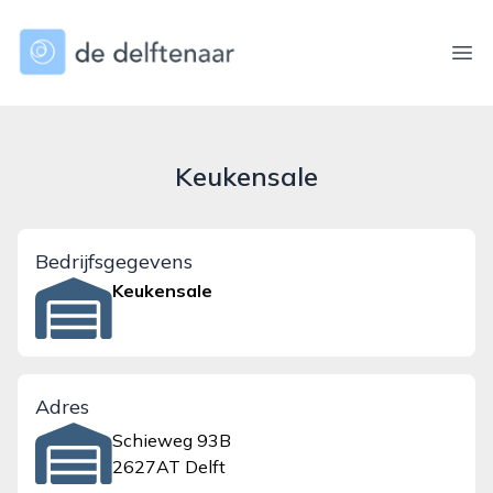
dedelftenaar.nl
Ope
Keukensale
Bedrijfsgegevens
Keukensale
Adres
Schieweg 93B
2627AT Delft