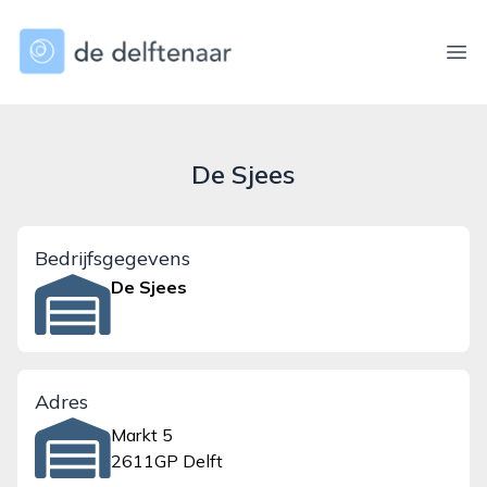
dedelftenaar.nl
Ope
De Sjees
Bedrijfsgegevens
De Sjees
Adres
Markt 5
2611GP Delft