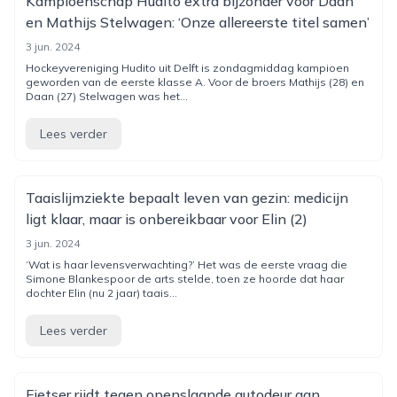
Kampioenschap Hudito extra bijzonder voor Daan
en Mathijs Stelwagen: ‘Onze allereerste titel samen’
3 jun. 2024
Hockeyvereniging Hudito uit Delft is zondagmiddag kampioen
geworden van de eerste klasse A. Voor de broers Mathijs (28) en
Daan (27) Stelwagen was het...
Lees verder
Taaislijmziekte bepaalt leven van gezin: medicijn
ligt klaar, maar is onbereikbaar voor Elin (2)
3 jun. 2024
‘Wat is haar levensverwachting?’ Het was de eerste vraag die
Simone Blankespoor de arts stelde, toen ze hoorde dat haar
dochter Elin (nu 2 jaar) taais...
Lees verder
Fietser rijdt tegen openslaande autodeur aan,