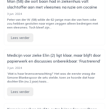
Man (58) die ooit baan had in ziekenhuis valt
slachtoffer aan met vleesmes na ruzie om cocaïne
3 jun. 2024
Peter van der W. (58) wilde de 62-jarige man die van hem coke
zou hebben gestolen naar eigen zeggen alleen bedreigen met
een vleesmes. Toch bleef zijn...
Lees verder
Medicijn voor zieke Elin (2) ligt klaar, maar blijft door
papierwerk en discussies onbereikbaar: ‘Frustrerend’
3 jun. 2024
‘Wat is haar levensverwachting?’ Het was de eerste vraag die
Simone Blankespoor de arts stelde, toen ze hoorde dat haar
dochter Elin (nu 2 jaar) taais...
Lees verder