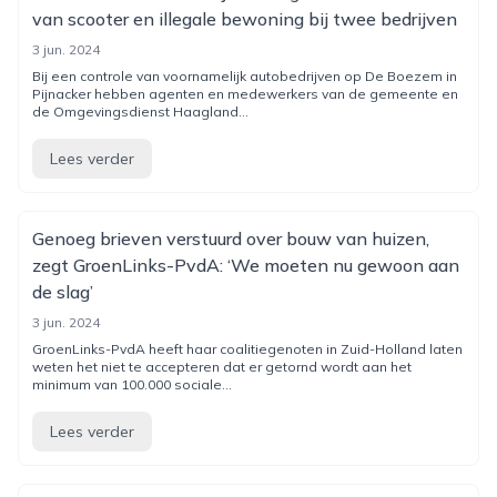
van scooter en illegale bewoning bij twee bedrijven
3 jun. 2024
Bij een controle van voornamelijk autobedrijven op De Boezem in
Pijnacker hebben agenten en medewerkers van de gemeente en
de Omgevingsdienst Haagland...
Lees verder
Genoeg brieven verstuurd over bouw van huizen,
zegt GroenLinks-PvdA: ‘We moeten nu gewoon aan
de slag’
3 jun. 2024
GroenLinks-PvdA heeft haar coalitiegenoten in Zuid-Holland laten
weten het niet te accepteren dat er getornd wordt aan het
minimum van 100.000 sociale...
Lees verder