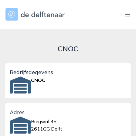
dedelftenaar.nl
Ope
CNOC
Bedrijfsgegevens
CNOC
Adres
Burgwal 45
2611GG Delft