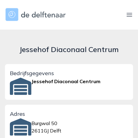
dedelftenaar.nl
Ope
Jessehof Diaconaal Centrum
Bedrijfsgegevens
Jessehof Diaconaal Centrum
Adres
Burgwal 50
2611GJ Delft