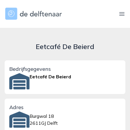
dedelftenaar.nl
Ope
Eetcafé De Beierd
Bedrijfsgegevens
Eetcafé De Beierd
Adres
Burgwal 18
2611GJ Delft