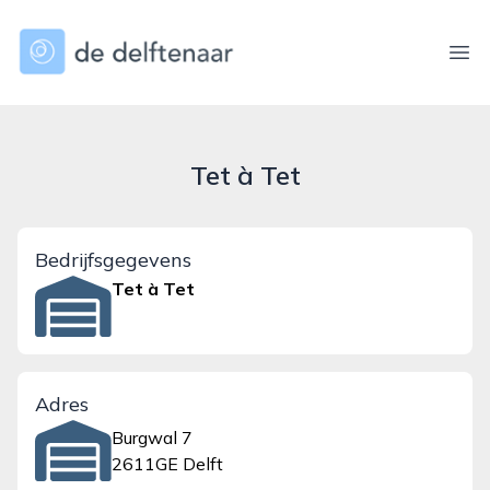
dedelftenaar.nl
Ope
Tet à Tet
Bedrijfsgegevens
Tet à Tet
Adres
Burgwal 7
2611GE Delft