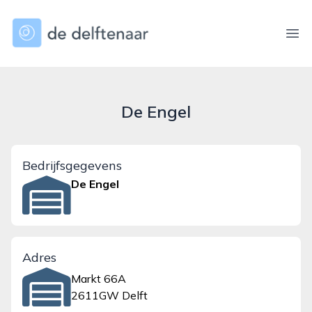
dedelftenaar.nl
Ope
De Engel
Bedrijfsgegevens
De Engel
Adres
Markt 66A
2611GW Delft