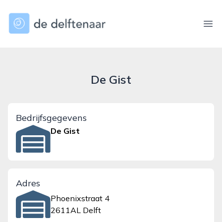
dedelftenaar.nl
Ope
De Gist
Bedrijfsgegevens
De Gist
Adres
Phoenixstraat 4
2611AL Delft