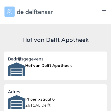
dedelftenaar.nl
Ope
Hof van Delft Apotheek
Bedrijfsgegevens
Hof van Delft Apotheek
Adres
Phoenixstraat 6
2611AL Delft