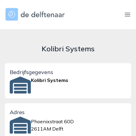
dedelftenaar.nl
Ope
Kolibri Systems
Bedrijfsgegevens
Kolibri Systems
Adres
Phoenixstraat 60D
2611AM Delft