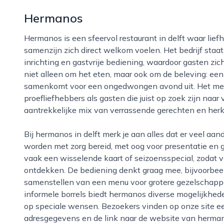
Hermanos
Hermanos is een sfeervol restaurant in delft waar liefhebbers van goed eten en ontspannen
samenzijn zich direct welkom voelen. Het bedrijf staa
inrichting en gastvrije bediening, waardoor gasten zich
niet alleen om het eten, maar ook om de beleving: een 
samenkomt voor een ongedwongen avond uit. Het menu 
proefliefhebbers als gasten die juist op zoek zijn naa
aantrekkelijke mix van verrassende gerechten en herk
Bij hermanos in delft merk je aan alles dat er veel aandacht is voor kwaliteit en detail. De gerechten
worden met zorg bereid, met oog voor presentatie en g
vaak een wisselende kaart of seizoensspecial, zodat 
ontdekken. De bediening denkt graag mee, bijvoorbeel
samenstellen van een menu voor grotere gezelschappe
informele borrels biedt hermanos diverse mogelijkheden
op speciale wensen. Bezoekers vinden op onze site ee
adresgegevens en de link naar de website van hermano