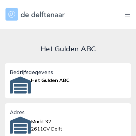
dedelftenaar.nl
Ope
Het Gulden ABC
Bedrijfsgegevens
Het Gulden ABC
Adres
Markt 32
2611GV Delft