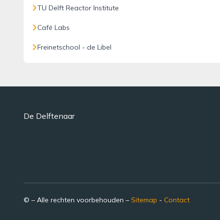
TU Delft Reactor Institute
Café Labs
Freinetschool - de Libel
De Delftenaar
© – Alle rechten voorbehouden –
Sitemap
-
Contact