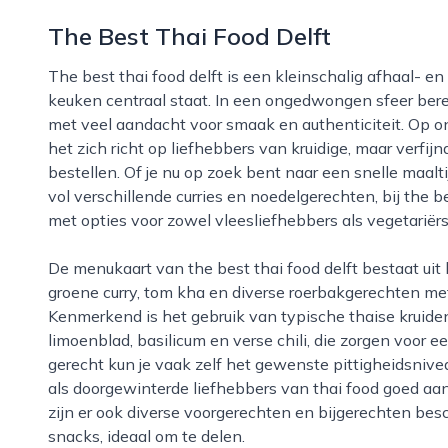
The Best Thai Food Delft
The best thai food delft is een kleinschalig afhaal- en bezorgrestaurant in delft waar de thaise
keuken centraal staat. In een ongedwongen sfeer bere
met veel aandacht voor smaak en authenticiteit. Op onz
het zich richt op liefhebbers van kruidige, maar verfij
bestellen. Of je nu op zoek bent naar een snelle maalt
vol verschillende curries en noedelgerechten, bij the be
met opties voor zowel vleesliefhebbers als vegetariërs
De menukaart van the best thai food delft bestaat uit bekende klassiekers zoals pad thai, rode en
groene curry, tom kha en diverse roerbakgerechten met 
Kenmerkend is het gebruik van typische thaise kruiden 
limoenblad, basilicum en verse chili, die zorgen voor e
gerecht kun je vaak zelf het gewenste pittigheidsniv
als doorgewinterde liefhebbers van thai food goed a
zijn er ook diverse voorgerechten en bijgerechten besc
snacks, ideaal om te delen.